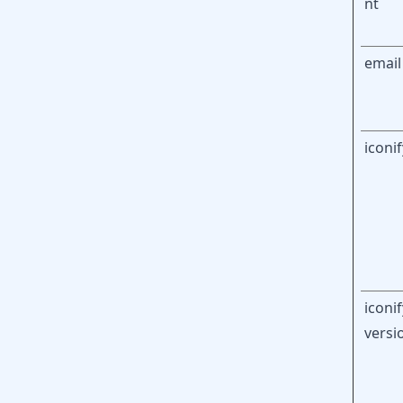
nt
email
iconi
iconif
versi