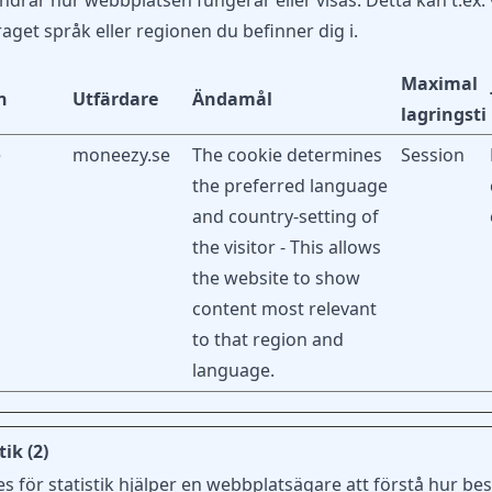
drar hur webbplatsen fungerar eller visas. Detta kan t.ex.
aget språk eller regionen du befinner dig i.
Maximal
n
Utfärdare
Ändamål
lagringsti
e
moneezy.se
The cookie determines
Session
the preferred language
and country-setting of
the visitor - This allows
the website to show
content most relevant
to that region and
language.
tik (2)
s för statistik hjälper en webbplatsägare att förstå hur be