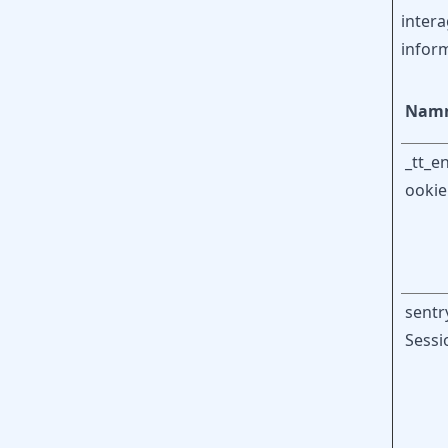
inter
infor
Nam
_tt_e
ookie
sentr
Sessi