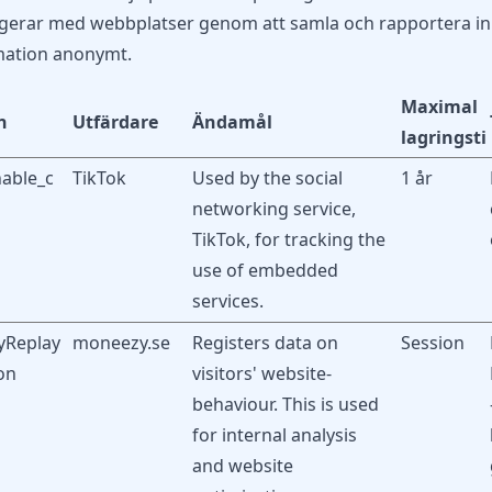
agerar med webbplatser genom att samla och rapportera in
mation anonymt.
Maximal
n
Utfärdare
Ändamål
lagringsti
nable_c
TikTok
Used by the social
1 år
networking service,
TikTok, for tracking the
use of embedded
services.
yReplay
moneezy.se
Registers data on
Session
on
visitors' website-
behaviour. This is used
for internal analysis
and website