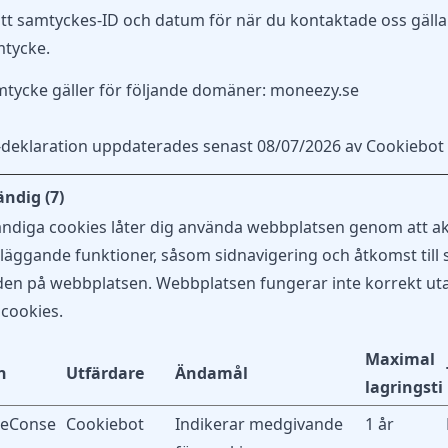
tt samtyckes-ID och datum för när du kontaktade oss gäll
mtycke.
mtycke gäller för följande domäner: moneezy.se
-deklaration uppdaterades senast 08/07/2026 av
Cookiebot
ndig (7)
ndiga cookies låter dig använda webbplatsen genom att ak
äggande funktioner, såsom sidnavigering och åtkomst till 
en på webbplatsen. Webbplatsen fungerar inte korrekt ut
cookies.
Maximal
n
Utfärdare
Ändamål
lagringsti
ieConse
Cookiebot
Indikerar medgivande
1 år