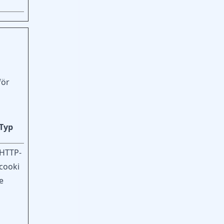
för
Typ
d
HTTP-
cooki
e