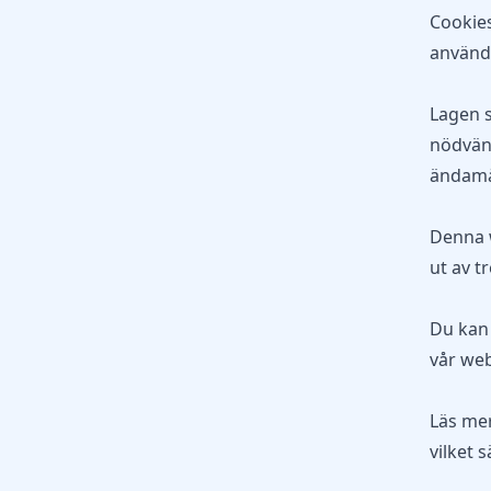
Cookies
använda
Lagen s
nödvänd
ändamå
Denna w
ut av t
Du kan 
vår web
Läs mer
vilket 