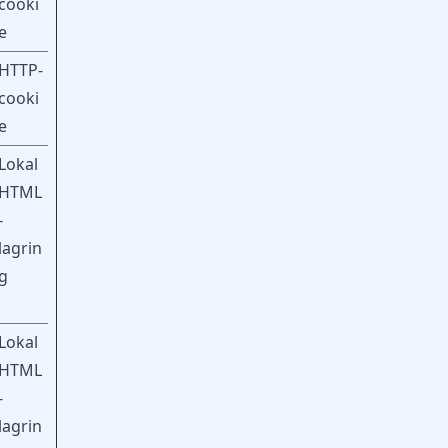
cooki
e
HTTP-
cooki
e
Lokal
HTML
-
lagrin
g
Lokal
HTML
-
lagrin