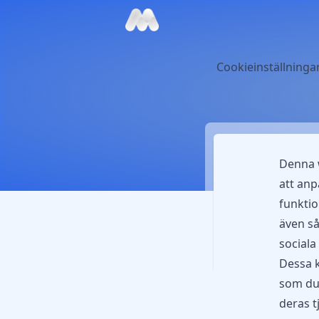
Cookieinställninga
Denna w
att anp
funktio
även så
sociala
Dessa 
som du 
deras t