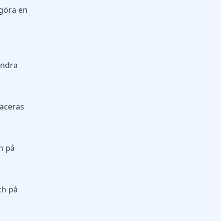
 göra en
andra
laceras
en på
ch på