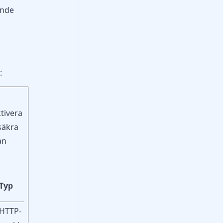
ande
:
tivera
säkra
an
Typ
d
HTTP-