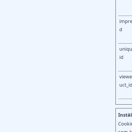
impre
d
uniqu
id
view
uct_i
Instäl
Cookie