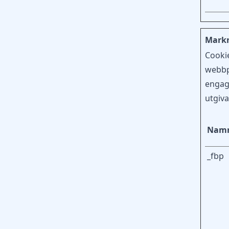
Markn
Cooki
webbpl
engag
utgiva
Nam
_fbp