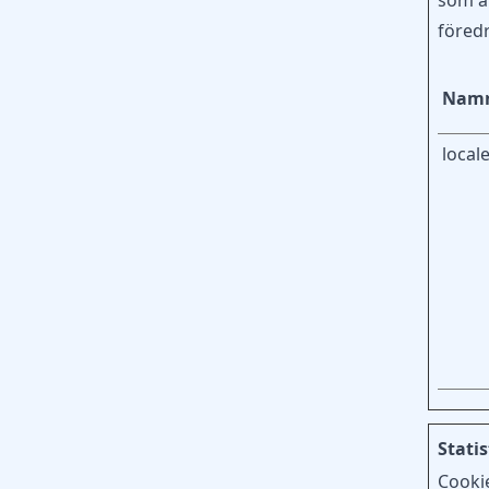
som än
föredr
Nam
local
Statis
Cookie