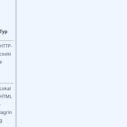
Typ
d
HTTP-
cooki
e
Lokal
HTML
-
lagrin
g