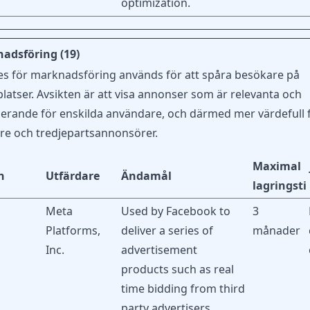
optimization.
adsföring (19)
es för marknadsföring används för att spåra besökare på
atser. Avsikten är att visa annonser som är relevanta och
erande för enskilda användare, och därmed mer värdefull 
re och tredjepartsannonsörer.
Maximal
n
Utfärdare
Ändamål
lagringsti
Meta
Used by Facebook to
3
Platforms,
deliver a series of
månader
Inc.
advertisement
products such as real
time bidding from third
party advertisers.