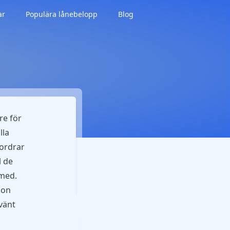
ar
Populära lånebelopp
Blog
re för
lla
fordrar
l de
 med.
ion
vänt