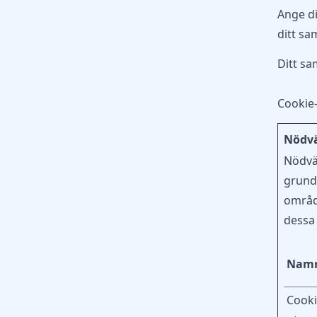
Ange di
ditt sa
Ditt sa
Cookie
Nödvä
Nödvä
grundl
områd
dessa 
Nam
Cook