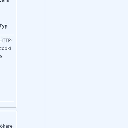
 vara
Typ
d
HTTP-
cooki
e
sökare