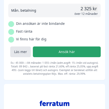
2 325 kr
Mån. betalning
över 12 månader
Din ansökan är inte bindande
Fast ränta
Vi finns här för dig
Läs mer
Ansök här
Ex.: 45 000:- i 84 månader. 1 055:-/mån (adm.avgift: 15:-/mån vid autogiro).
Totalt: 89 842:-, baserat på fast ränta 21,60%, eff.ränta 25,05%, upp.avgift
495:- (som läggs till lånet) och autogiro. Exemplet är beräknat utifrån att
avtalets betalningsplan följs. Max. eff. ränta: 29,99%.