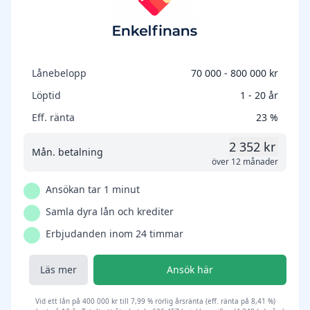
Lånebelopp
70 000 - 800 000 kr
Löptid
1 - 20 år
Eff. ränta
23 %
2 352 kr
Mån. betalning
över 12 månader
Ansökan tar 1 minut
Samla dyra lån och krediter
Erbjudanden inom 24 timmar
Läs mer
Ansök här
Vid ett lån på 400 000 kr till 7,99 % rörlig årsränta (eff. ränta på 8,41 %)