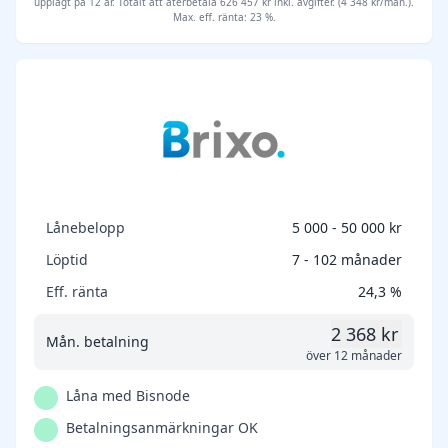
upplagt på 12 år. Totalt att återbetala 626 457 kr inkl. avgifter. (4 348 kr/mån.).
Max. eff. ränta: 23 %.
Lånebelopp
5 000 - 50 000 kr
Löptid
7 - 102 månader
Eff. ränta
24,3 %
2 368 kr
Mån. betalning
över 12 månader
Låna med Bisnode
Betalningsanmärkningar OK