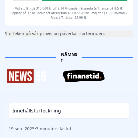
Vid ett lån på 310 000 kr till 8,14 % bunden årsränta (eff. ränta på 8,5 %)
upplagt på 12 år. Totalt att återbetala 487 872 kr inkl. avgifter. (3 388 kr/mån.).
Max. eff. ränta: 22.99 %.
Storleken på vår provision påverkar sorteringen.
NÄMNS
I
Innehållsförteckning
19 sep. 2025
•
3 minuters lästid