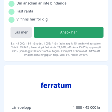
Din ansökan är inte bindande
Fast ränta
Vi finns här för dig
Läs mer
Ansök här
Ex.: 45 000:- i 84 månader. 1 055:-/mån (adm.avgift: 15:-/mån vid autogiro).
Totalt: 89 842:-, baserat på fast ränta 21,60%, eff.ränta 25,05%, upp.avgift
495:- (som läggs till lånet) och autogiro. Exemplet är beräknat utifrån att
avtalets betalningsplan följs. Max. eff. ränta: 29,99%.
Lånebelopp
1 000 - 45 000 kr