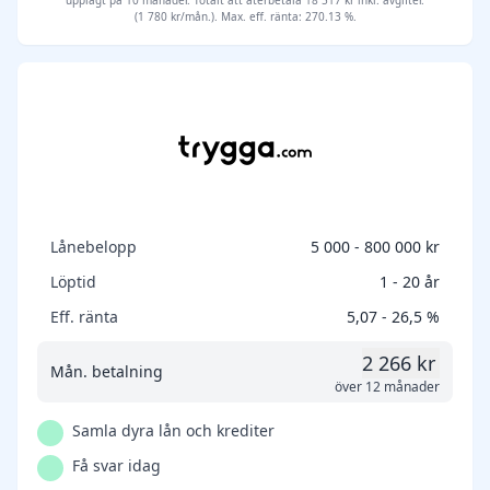
upplagt på 10 månader. Totalt att återbetala 18 517 kr inkl. avgifter.
(1 780 kr/mån.). Max. eff. ränta: 270.13 %.
Lånebelopp
5 000 - 800 000 kr
Löptid
1 - 20 år
Eff. ränta
5,07 - 26,5 %
2 266 kr
Mån. betalning
över 12 månader
Samla dyra lån och krediter
Få svar idag