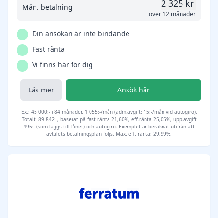
2 325 kr
Mån. betalning
över 12 månader
Din ansökan är inte bindande
Fast ränta
Vi finns här för dig
Läs mer
Ansök här
Ex.: 45 000:- i 84 månader. 1 055:-/mån (adm.avgift: 15:-/mån vid autogiro).
Totalt: 89 842:-, baserat på fast ränta 21,60%, eff.ränta 25,05%, upp.avgift
495:- (som läggs till lånet) och autogiro. Exemplet är beräknat utifrån att
avtalets betalningsplan följs. Max. eff. ränta: 29,99%.