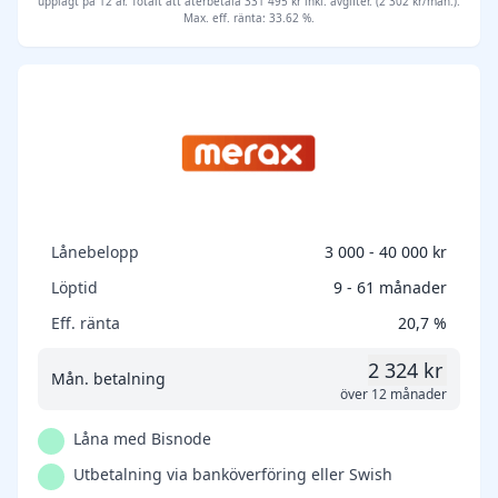
upplagt på 12 år. Totalt att återbetala 331 495 kr inkl. avgifter. (2 302 kr/mån.).
Max. eff. ränta: 33.62 %.
Lånebelopp
3 000 - 40 000 kr
Löptid
9 - 61 månader
Eff. ränta
20,7 %
2 324 kr
Mån. betalning
över 12 månader
Låna med Bisnode
Utbetalning via banköverföring eller Swish