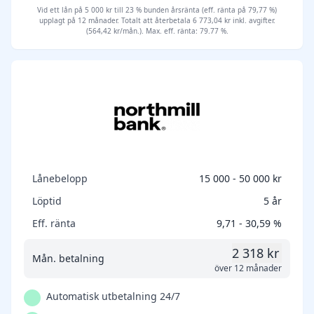
Vid ett lån på 5 000 kr till 23 % bunden årsränta (eff. ränta på 79,77 %)
upplagt på 12 månader. Totalt att återbetala 6 773,04 kr inkl. avgifter.
(564,42 kr/mån.). Max. eff. ränta: 79.77 %.
Lånebelopp
15 000 - 50 000 kr
Löptid
5 år
Eff. ränta
9,71 - 30,59 %
2 318 kr
Mån. betalning
över 12 månader
Automatisk utbetalning 24/7