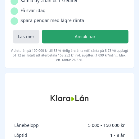
Samla dyra lån och krediter
Få svar idag
Spara pengar med lägre ränta
Läs mer
Ansök här
Vid ett lån på 100 000 kr till 83 % rörlig årsränta (eff. ränta på 8,73 %) upplagt
på 12 år. Totalt att återbetala 158 252 kr inkl. avgifter. (1 099 kr/mån.). Max.
eff. ränta: 26.5 %.
Lånebelopp
5 000 - 150 000 kr
Löptid
1 - 8 år