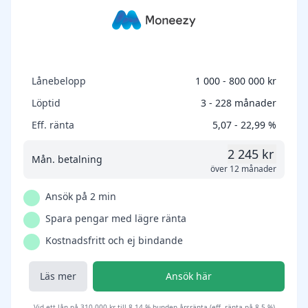
Lånebelopp
1 000 - 800 000 kr
Löptid
3 - 228 månader
Eff. ränta
5,07 - 22,99 %
2 245 kr
Mån. betalning
över 12 månader
Ansök på 2 min
Spara pengar med lägre ränta
Kostnadsfritt och ej bindande
Läs mer
Ansök här
Vid ett lån på 310 000 kr till 8,14 % bunden årsränta (eff. ränta på 8,5 %)