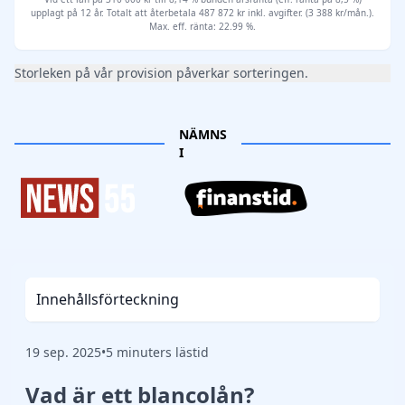
upplagt på 12 år. Totalt att återbetala 487 872 kr inkl. avgifter. (3 388 kr/mån.).
Max. eff. ränta: 22.99 %.
Storleken på vår provision påverkar sorteringen.
NÄMNS
I
Innehållsförteckning
19 sep. 2025
•
5 minuters lästid
Vad är ett blancolån?