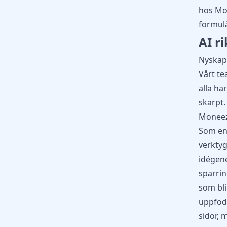
hos Mon
formul
AI r
Nyskapa
Vårt te
alla ha
skarpt.
Moneezy
Som en 
verktyg
idégene
sparrin
som bli
uppfodr
sidor, 