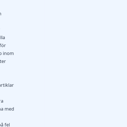
h
r
lla
för
ap inom
ter
rtiklar
ra
pna med
å fel