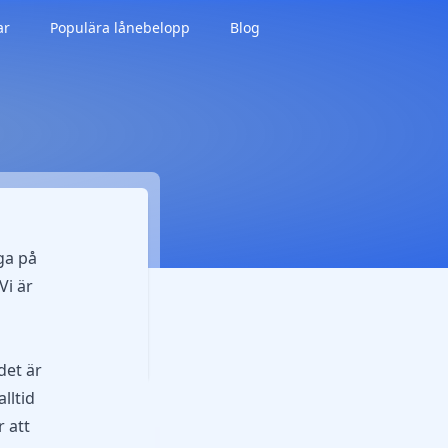
ar
Populära lånebelopp
Blog
ga på
Vi är
det är
lltid
 att