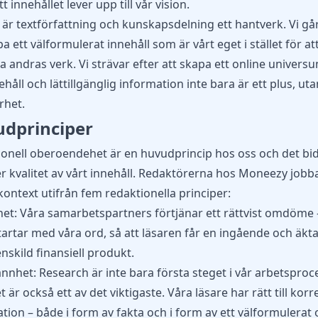
t innehållet lever upp till vår vision.
 är textförfattning och kunskapsdelning ett hantverk. Vi går
pa ett välformulerat innehåll som är vårt eget i stället för at
 andras verk. Vi strävar efter att skapa ett online univers
ehåll och lättillgänglig information inte bara är ett plus, ut
rhet.
dprinciper
onell oberoendehet är en huvudprincip hos oss och det bidr
r kvalitet av vårt innehåll.
Redaktörerna hos Moneezy
jobba
ontext utifrån fem redaktionella principer:
het: Våra samarbetspartners förtjänar ett rättvist omdöme 
tartar med våra ord, så att läsaren får en ingående och äkta
enskild finansiell produkt.
nhet: Research är inte bara första steget i vår arbetsproc
 är också ett av det viktigaste. Våra läsare har rätt till korr
tion – både i form av fakta och i form av ett välformulerat 