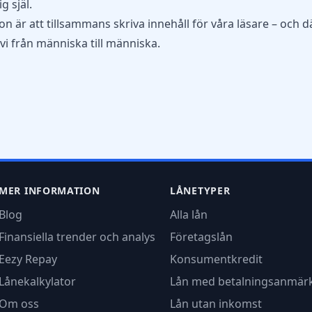
g själ.
ion är att tillsammans skriva innehåll för våra läsare – och d
 vi från människa till människa.
MER INFORMATION
LÅNETYPER
Blog
Alla lån
Finansiella trender och analys
Företagslån
Eezy Repay
Konsumentkredit
Lånekalkylator
Lån med betalningsanmär
Om oss
Lån utan inkomst