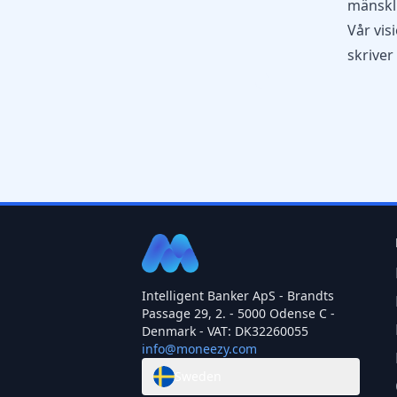
mänskli
Vår vis
skriver
Intelligent Banker ApS - Brandts
Passage 29, 2. - 5000 Odense C -
Denmark - VAT: DK32260055
info@moneezy.com
Sweden