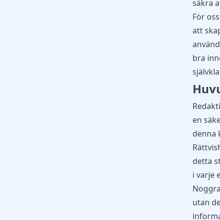
säkra at
För oss
att ska
använda
bra inn
självkla
Huvu
Redakti
en säke
denna k
Rättvis
detta s
i varje 
Noggran
utan det
informa