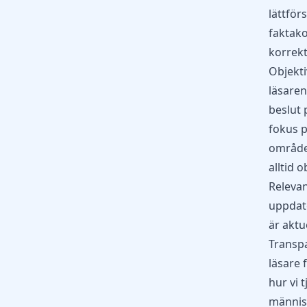
lättför
faktako
korrekt
Objekti
läsaren
beslut 
fokus p
området
alltid o
Relevan
uppdate
är aktu
Transpa
läsare 
hur vi 
människ