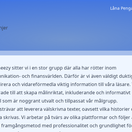
Låna Peng
njer
ezy sitter vi i en stor grupp där alla har rötter inom
kation- och finansvärlden. Därför är vi även väldigt dukti
pirera och vidareförmedla viktig information till våra läsare. 
ade till att skapa målinriktat, inkluderande och informativt
l som är noggrant utvalt och tillpassat vår målgrupp.
strävar att leverera välskrivna texter, oavsett vilka historier 
 skrivas. Vi arbetar på tvärs av olika plattformar och följer a
framgångsmetod med professionalitet och grundlighet för