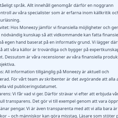
ståeligt språk. Allt innehåll genomgår därför en noggrann
ntroll av våra specialister som är erfarna inom källkritik oc
urläsning.
vitet: Hos Moneezy jämför vi finansiella möjligheter och ge
 nödvändig kunskap så att vidkommande kan fatta finansie
på egen hand baserat på en informativ grund. Vi lägger där
å att våra källor är trovärdiga och bygger på expertkunsk
. Dessutom är våra recensioner av våra finansiella produk
bjektiva.
s: All information tillgänglig på Moneezy är aktuell och
rad. För vårt team av skribenter är det avgörande att alla a
ella vid publiceringsdatumet.
rens: Vi får vad vi ger. Därför strävar vi efter att erbjuda vå
full transparens. Det gör vi till exempel genom att vara öp
tjänar pengar. Vi är även transparenta med att vi alla bara är
or – och människor kan göra misstag. Läsare som stöter p