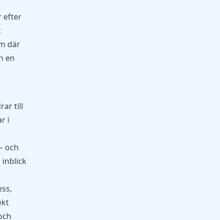
 efter
t
um där
an en
ar till
r i
– och
 inblick
ess,
ekt
och