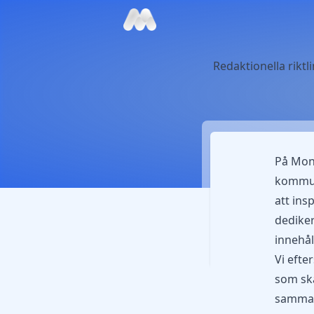
Redaktionella riktli
På Mone
kommuni
att ins
dediker
innehål
Vi efter
som ska
samma 