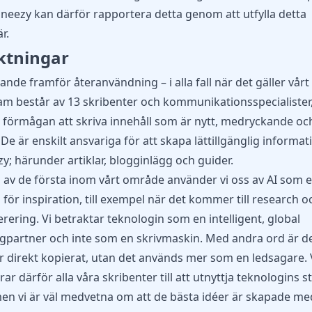
eezy kan därför rapportera detta genom att utfylla
detta
är
.
iktningar
nde framför återanvändning – i alla fall när det gäller vårt
am består av 13 skribenter och kommunikationsspecialister
r förmågan att skriva innehåll som är nytt, medryckande oc
 De är enskilt ansvariga för att skapa lättillgänglig informat
; härunder artiklar, blogginlägg och guider.
av de första inom vårt område använder vi oss av AI som e
 för inspiration, till exempel när det kommer till research o
rering. Vi betraktar teknologin som en intelligent, global
gpartner och inte som en skrivmaskin. Med andra ord är de
r direkt kopierat, utan det används mer som en ledsagare. 
ar därför alla våra skribenter till att utnyttja teknologins s
men vi är väl medvetna om att de bästa idéer är skapade me