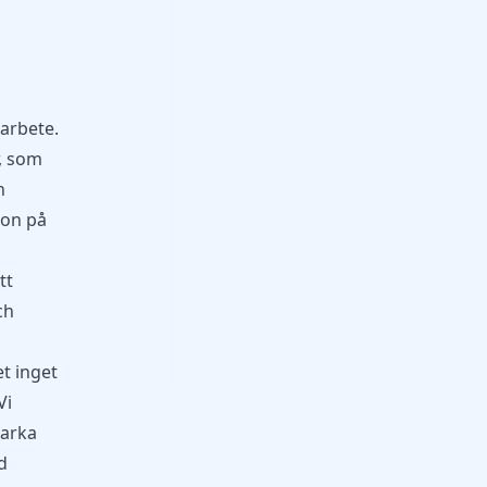
 arbete.
, som
h
ion på
tt
ch
t inget
Vi
tarka
d