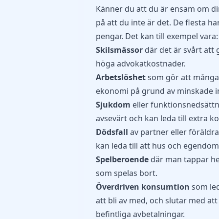
Känner du att du är ensam om d
på att du inte är det. De flesta 
pengar. Det kan till exempel vara:
Skilsmässor
där det är svårt att
höga advokatkostnader.
Arbetslöshet
som gör att många 
ekonomi på grund av minskade i
Sjukdom
eller funktionsnedsätt
avsevärt och kan leda till extra 
Dödsfall
av partner eller föräldr
kan leda till att hus och egendom 
Spelberoende
där man tappar he
som spelas bort.
Överdriven konsumtion
som led
att bli av med, och slutar med at
befintliga avbetalningar.