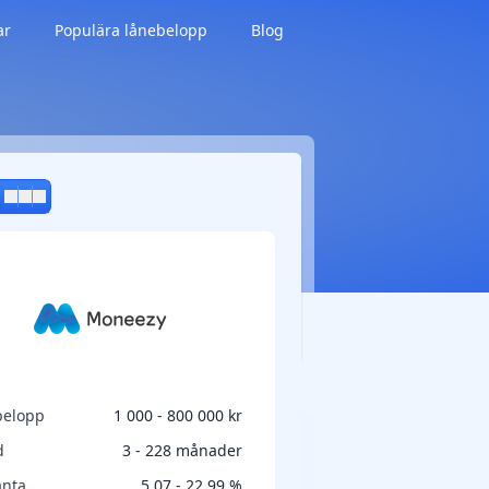
ar
Populära lånebelopp
Blog
belopp
1 000 - 800 000 kr
d
3 - 228 månader
änta
5,07 - 22,99 %