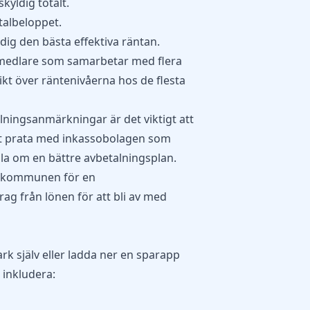
kyldig totalt.
talbeloppet.
ig den bästa effektiva räntan.
rmedlare som samarbetar med flera
sikt över räntenivåerna hos de flesta
lningsanmärkningar är det viktigt att
att prata med inkassobolagen som
la om en bättre avbetalningsplan.
a kommunen för en
ag från lönen för att bli av med
rk själv eller ladda ner en sparapp
t inkludera: