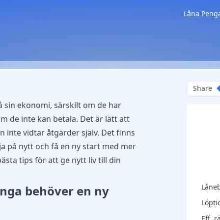
Låna Peng
Share
å sin ekonomi, särskilt om de har
 de inte kan betala. Det är lätt att
nte vidtar åtgärder själv. Det finns
rja på nytt och få en ny start med mer
ta tips för att ge nytt liv till din
Låne
ånga behöver en ny
Löpti
Eff. r