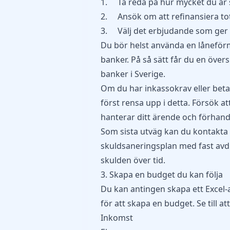
1. Ta reda på hur mycket du är s
2. Ansök om att refinansiera to
3. Välj det erbjudande som ger d
Du bör helst använda en lånefö
banker. På så sätt får du en över
banker i Sverige.
Om du har inkassokrav eller beta
först rensa upp i detta. Försök 
hanterar ditt ärende och förhand
Som sista utväg kan du kontakt
skuldsaneringsplan med fast avdr
skulden över tid.
3. Skapa en budget du kan följa
Du kan antingen skapa ett Excel-a
för att skapa en budget. Se till at
Inkomst