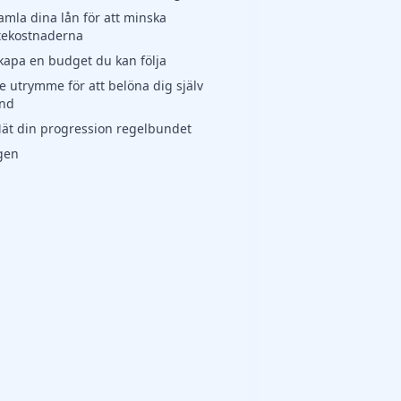
amla dina lån för att minska
tekostnaderna
Skapa en budget du kan följa
e utrymme för att belöna dig själv
and
Mät din progression regelbundet
igen