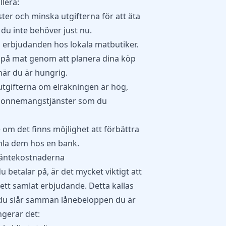
lera:
er och minska utgifterna för att äta
du inte behöver just nu.
 erbjudanden hos lokala matbutiker.
 på mat
genom att planera dina köp
 när du är hungrig.
utgifterna om elräkningen är hög,
 abonnemangstjänster som du
se om det finns möjlighet att förbättra
la dem hos en bank.
 räntekostnaderna
betalar på, är det mycket viktigt att
ett samlat erbjudande. Detta kallas
tt du slår samman lånebeloppen du är
ungerar det: