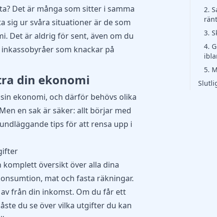
tta? Det är många som sitter i samma
2. S
rän
a sig ur svåra situationer är de som
3. 
mi. Det är aldrig för sent, även om du
4. G
 inkassobyråer som knackar på
ibl
5. 
ttra din ekonomi
Slutl
sin ekonomi, och därför behövs olika
Men en sak är säker: allt börjar med
undläggande tips för att rensa upp i
gifter
n komplett översikt över alla dina
, konsumtion, mat och fasta räkningar.
a av från din inkomst. Om du får ett
te du se över vilka utgifter du kan