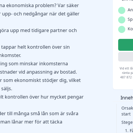
ina ekonomiska problem? Var säker
An
har upp- och nedgångar när det gäller
Sp
Ko
 göra upp med tidigare partner och
tappar helt kontrollen över sin
nkomster.
ning som minskar inkomsterna
Vid ett l
kostnader vid anpassning av bostad.
ränta p
487 872 k
ar som ekonomiskt stödjer dig, vilket
säljs.
lt kontrollen över hur mycket pengar
Inneh
Orsak
er till många små lån som är svåra
start
t man lånar mer för att täcka
Stege
1. F