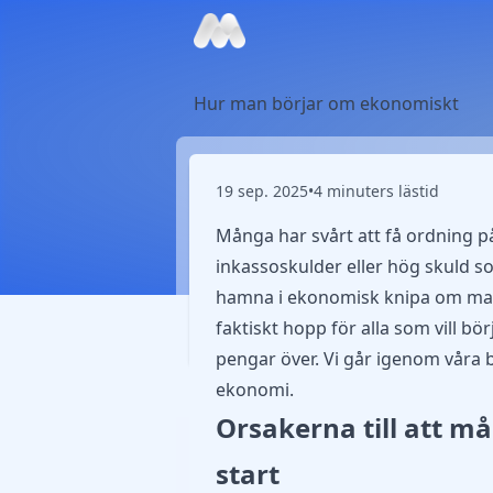
Hur man börjar om ekonomiskt
19 sep. 2025
•
4 minuters lästid
Många har svårt att få ordning p
inkassoskulder eller hög skuld som
hamna i ekonomisk knipa om man i
faktiskt hopp för alla som vill bö
pengar över. Vi går igenom våra bäs
ekonomi.
Orsakerna till att m
start