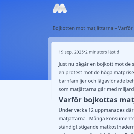
Bojkotten mot matjättarna – Varför
19 sep. 2025
•
2 minuters lästid
Just nu pågår en bojkott mot de 
en protest mot de höga matpriserna
barnfamiljer och lågavlönade behö
som matjättarna går med miljardv
Varför bojkottas mat
Under vecka 12 uppmanades därfö
matjättarna. ​ Många konsumente
ständigt stigande matkostnadern