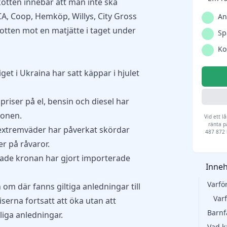
otten innebär att man inte ska
A, Coop, Hemköp, Willys, City Gross
An
jkotten mot en matjätte i taget under
Sp
Ko
et i Ukraina har satt käppar i hjulet
riser på el, bensin och diesel har
onen. ​
Vid ett l
ränta p
extremväder har påverkat skördar
487 872 k
ser på råvaror.
ade kronan har gjort importerade
Inneh
Varfö
om där fanns giltiga anledningar till
Varf
serna fortsatt att öka utan att
Barnf
liga anledningar.
Vad k