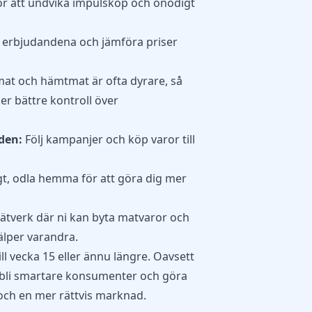
r att undvika impulsköp och onödigt
a erbjudandena och jämföra priser
at och hämtmat är ofta dyrare, så
er bättre kontroll över
den:
Följ kampanjer och köp varor till
t, odla hemma för att göra dig mer
tverk där ni kan byta matvaror och
älper varandra.
ill vecka 15 eller ännu längre. Oavsett
la bli smartare konsumenter och göra
ch en mer rättvis marknad.