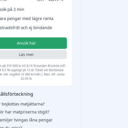
sök på 2 min
ara pengar med lägre ränta
stnadsfritt och ej bindande
Ansök här
Läs mer
ån på 310 000 kr till 8,14 % bunden årsränta (eff.
å 8,5 %) upplagt på 12 år. Totalt att återbetala
r inkl. avgifter. (3 388 kr/mån.). Max. eff. ränta:
22.99 %.
ållsförteckning
r bojkottas matjättarna?
ör har matpriserna stigit?
amiljer tvingas låna pengar
an du göra?