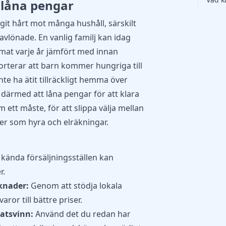
 låna pengar
it hårt mot många hushåll, särskilt
avlönade. En vanlig familj kan idag
 mat varje år jämfört med innan
orterar
att barn kommer hungriga till
te ha ätit tillräckligt hemma över
s därmed att
låna pengar
för att klara
 ett måste, för att slippa välja mellan
er som hyra och elräkningar.
kända försäljningsställen kan
.​
knader:
Genom att stödja lokala
ror till bättre priser.
atsvinn:
Använd det du redan har