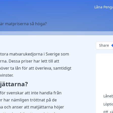
Låna Peng
 är matpriserna så höga?
Share
stora matvarukedjorna i Sverige som
. Dessa priser har lett till att
ver ta lån för att överleva, samtidigt
inster.
jättarna?
r svenskar att inte handla från
Låne
r har nämligen tröttnat på de
Löpti
a och anser att matjättarna höjer
Eff. r