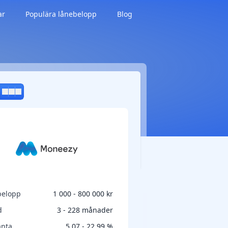
ar
Populära lånebelopp
Blog
belopp
1 000 - 800 000 kr
d
3 - 228 månader
änta
5,07 - 22,99 %