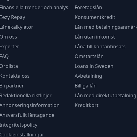
Finansiella trender och analys
Företagslån
Eezy Repay
Konsumentkredit
Lånekalkylator
Lån med betalningsanmär
Om oss
Lån utan inkomst
Experter
Låna till kontantinsats
FAQ
Omstartslån
Ordlista
Loans in Sweden
Kontakta oss
Avbetalning
Bli partner
Billiga lån
Redaktionella riktlinjer
Lån med direktutbetalning
Annonseringsinformation
Kreditkort
Ansvarsfullt låntagande
Integritetspolicy
Cookieinställningar