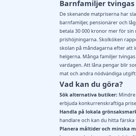
Barnfamiljer tvingas
De skenande matpriserna har slag
barnfamiljer, pensionärer och låg
betala 30 000 kronor mer för sin
prishöjningarna. Skolköken rapp
skolan
på måndagarna efter att in
helgerna. Många familjer tvinga
vardagen. Att låna pengar blir som
mat och andra nödvändiga utgift
Vad kan du göra?
Sök alternativa butiker:
Mindre 
erbjuda konkurrenskraftiga priser
Handla på lokala grönsaksmar
handlare och kan du hitta färska va
Planera måltider och minska m