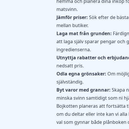
hemma och planera dina inköp fö
matsvinn.​
Jämför priser:
Sök efter de bäst
mellan butiker.​
Laga mat från grunden:
Färdigm
att laga själv sparar pengar och g
ingredienserna.​
Utnyttja rabatter och erbjudan
nedsatt pris.​
Odla egna grönsaker:
Om möjlig
självständig.​
Byt varor med grannar:
Skapa nä
minska svinn samtidigt som ni hj
Bojkotten planeras att fortsätta t
om du deltar eller inte kan vi al
val som gynnar både plånboken o