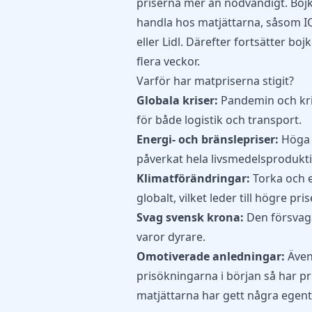
priserna mer än nödvändigt. Bojk
handla hos matjättarna, såsom IC
eller Lidl. Därefter fortsätter bo
flera veckor.
Varför har matpriserna stigit?
Globala kriser:
Pandemin och krig
för både logistik och transport.
Energi- och bränslepriser:
Höga p
påverkat hela livsmedelsprodukti
Klimatförändringar:
Torka och 
globalt, vilket leder till högre pri
Svag svensk krona:
Den försvag
varor dyrare.
Omotiverade anledningar:
Även 
prisökningarna i början så har pri
matjättarna har gett några egent