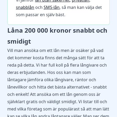
Vi jämför
lån utan säkerhet
,
privatlån
,
snabblån
och
SMS-lån
, så man kan välja det
som passar en själv bäst.
Låna 200 000 kronor snabbt och
smidigt
Vill man ansöka om ett lån men är osäker på vad
det kommer kosta finns det många sätt för att ta
reda på detta. Vi har full koll på flera långivare och
deras erbjudanden. Hos oss kan man som
låntagare jämföra olika långivare, räntor och
lånevillkor och hitta det bästa alternativet - snabbt
och enkelt! Att ansöka om ett lån genom oss är
självklart gratis och väldigt smidigt. Vi listar till och
med vilka företag som är populärast så att man lätt
kan se vilka lån andra låntagare väljer. Man ser dem