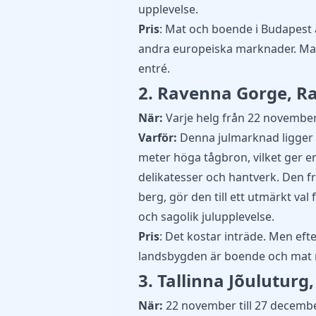
upplevelse.
Pris
: Mat och boende i Budapest 
andra europeiska marknader. Mar
entré.
2. Ravenna Gorge, R
När:
Varje helg från 22 november
Varför:
Denna julmarknad ligger 
meter höga tågbron, vilket ger e
delikatesser och hantverk. Den fr
berg, gör den till ett utmärkt v
och sagolik julupplevelse.
Pris
: Det kostar inträde. Men ef
landsbygden är boende och mat nå
3. Tallinna Jõuluturg,
När:
22 november till 27 decemb