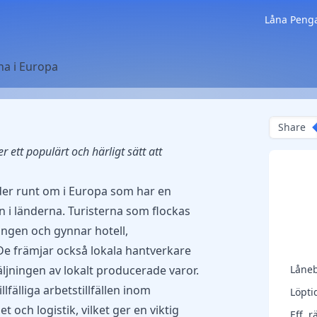
Låna Peng
na i Europa
Share
 ett populärt och härligt sätt att
er runt om i Europa som har en
i länderna. Turisterna som flockas
ngen och gynnar hotell,
 De främjar också lokala hantverkare
äljningen av lokalt producerade varor.
Låne
fälliga arbetstillfällen inom
Löpti
 och logistik, vilket ger en viktig
Eff. r