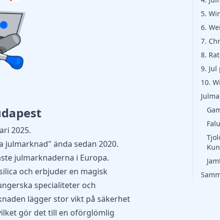
5. Wi
6. We
7. Ch
8. Ra
9. Ju
10. W
Julma
udapest
Gam
Fal
ari 2025.
Tjo
a julmarknad" ända sedan 2020.
Kun
raste julmarknaderna i Europa.
Jam
silica och erbjuder en magisk
Samm
ungerska specialiteter och
naden lägger stor vikt på säkerhet
lket gör det till en oförglömlig