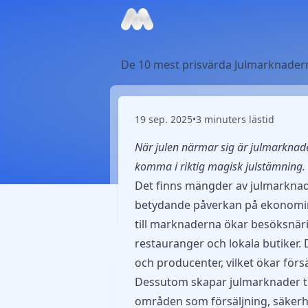
De 10 mest prisvärda Julmarknader
19 sep. 2025
•
3 minuters lästid
När julen närmar sig är julmarknader
komma i riktig magisk julstämning.
Det finns mängder av julmarknad
betydande påverkan på ekonomin 
till marknaderna ökar besöksnäri
restauranger och lokala butiker.
och producenter, vilket ökar förs
Dessutom skapar julmarknader till
områden som försäljning, säkerhet