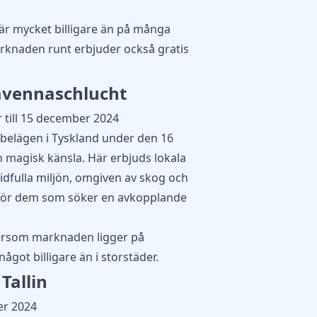
är mycket billigare än på många
knaden runt erbjuder också gratis
avennaschlucht
 till 15 december 2024
belägen i Tyskland under den 16
n magisk känsla. Här erbjuds lokala
idfulla miljön, omgiven av skog och
al för dem som söker en avkopplande
tersom marknaden ligger på
got billigare än i storstäder.
 Tallin
er 2024