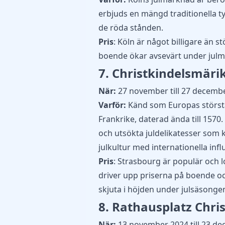
erbjuds en mängd traditionella t
de röda stånden.
Pris
: Köln är något billigare än s
boende ökar avsevärt under jul
7. Christkindelsmäri
När:
27 november till 27 decembe
Varför:
Känd som Europas största
Frankrike, daterad ända till 1570.
och utsökta juldelikatesser som 
julkultur med internationella infl
Pris
: Strasbourg är populär och l
driver upp priserna på boende oc
skjuta i höjden under julsäsonge
8. Rathausplatz Chri
När:
13 november 2024 till 23 de