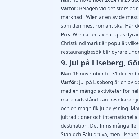
Varför:
Belägen vid det storslagn
marknad i Wien är en av de mest 
som den mest romantiska. Här do
Pris
: Wien är en av Europas dyrar
Christkindlmarkt är populär, vilk
restaurangbesök blir dyrare und
9. Jul på Liseberg, G
När:
16 november till 31 decembe
Varför:
Jul på Liseberg är en av d
med en mängd aktiviteter för hela
marknadsstånd kan besökare njut
och en magnifik julbelysning. M
jultraditioner och internationella i
destination. Det finns många fle
Stan och Falu gruva, men Liseberg