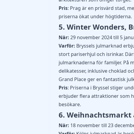
Pris
: Prag är en prisvärd stad, men
priserna ökat under högtiderna.
5. Winter Wonders, B
När:
29 november 2024 till 5 janu
Varför:
Bryssels julmarknad erbj
stort pariserhjul och isrinkar. D
julmarknaderna för familjer. På 
delikatesser, inklusive choklad oc
Grand Place ger en fantastisk jul
Pris
: Priserna i Bryssel stiger u
erbjuder flera attraktioner som 
besökare.
6. Weihnachtsmarkt
När:
18 november till 23 decembe
Varför:
Kölns julmarknad är berö