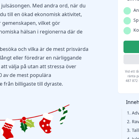
a julsäsongen. Med andra ord, när du
An
u till en ökad ekonomisk aktivitet,
Sp
er gemenskapen, vilket gör
Ko
nomiska hälsan i regionerna där de
besöka och vilka är de mest prisvärda
 långt eller föredrar en närliggande
att välja på utan att
stressa över
Vid ett l
 10 av de mest populära
ränta p
487 872 k
rån billigaste till dyraste.
Inneh
1. Ad
2. Ra
3. Tal
4. Ju