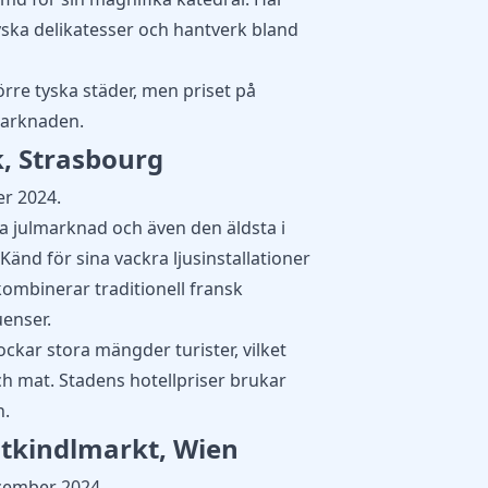
yska delikatesser och hantverk bland
törre tyska städer, men priset på
marknaden.
k, Strasbourg
r 2024.
 julmarknad och även den äldsta i
 Känd för sina vackra ljusinstallationer
kombinerar traditionell fransk
uenser.
ockar stora mängder turister, vilket
h mat. Stadens hotellpriser brukar
n.
stkindlmarkt, Wien
cember 2024.