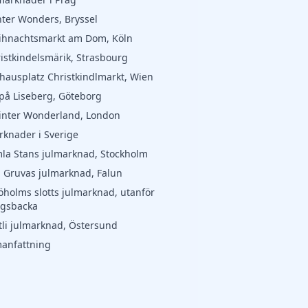
nter Wonders, Bryssel
ihnachtsmarkt am Dom, Köln
ristkindelsmärik, Strasbourg
thausplatz Christkindlmarkt, Wien
l på Liseberg, Göteborg
inter Wonderland, London
rknader i Sverige
la Stans julmarknad, Stockholm
u Gruvas julmarknad, Falun
löholms slotts julmarknad, utanför
gsbacka
tli julmarknad, Östersund
anfattning