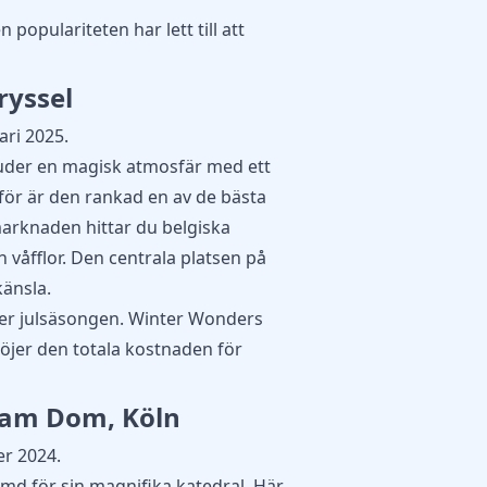
 populariteten har lett till att
ryssel
ari 2025.
uder en magisk atmosfär med ett
ärför är den rankad en av de bästa
marknaden hittar du belgiska
h våfflor. Den centrala platsen på
känsla.
nder julsäsongen. Winter Wonders
höjer den totala kostnaden för
 am Dom, Köln
r 2024.
md för sin magnifika katedral. Här