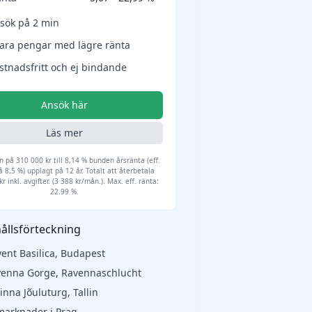
sök på 2 min
ara pengar med lägre ränta
stnadsfritt och ej bindande
Ansök här
Läs mer
ån på 310 000 kr till 8,14 % bunden årsränta (eff.
å 8,5 %) upplagt på 12 år. Totalt att återbetala
r inkl. avgifter. (3 388 kr/mån.). Max. eff. ränta:
22.99 %.
ållsförteckning
vent Basilica, Budapest
venna Gorge, Ravennaschlucht
linna Jõuluturg, Tallin
lmarknader i Prag