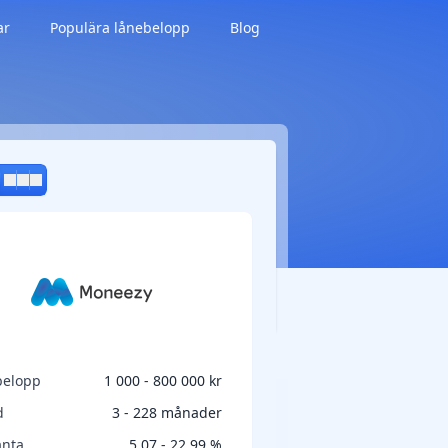
ar
Populära lånebelopp
Blog
belopp
1 000 - 800 000 kr
d
3 - 228 månader
änta
5,07 - 22,99 %