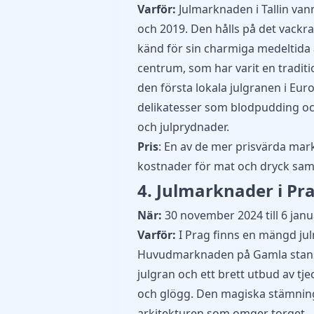
Varför:
Julmarknaden i Tallin van
och 2019. Den hålls på det vackra
känd för sin charmiga medeltida a
centrum, som har varit en traditio
den första lokala julgranen i Eur
delikatesser som blodpudding o
och julprydnader.
Pris
: En av de mer prisvärda ma
kostnader för mat och dryck samt
4. Julmarknader i Pr
När:
30 november 2024 till 6 janu
Varför:
I Prag finns en mängd jul
Huvudmarknaden på Gamla stans
julgran och ett brett utbud av tje
och glögg. Den magiska stämning
arkitekturen som omger torget.