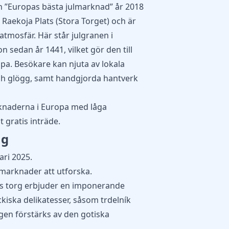
n ”Europas bästa julmarknad” år 2018
 Raekoja Plats (Stora Torget) och är
tmosfär. Här står julgranen i
n sedan år 1441, vilket gör den till
opa. Besökare kan njuta av lokala
ch glögg, samt handgjorda hantverk
rknaderna i Europa med låga
 gratis inträde.
ag
ari 2025.
marknader att utforska.
 torg erbjuder en imponerande
ckiska delikatesser, såsom trdelník
en förstärks av den gotiska