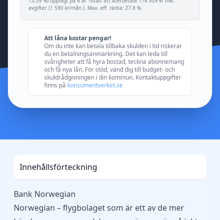
13,39 %) upplagt på 6 år. Totalt att återbetala 114 509 kr inkl.
avgifter. (1 590 kr/mån.). Max. eff. ränta: 27.8 %.
Att låna kostar pengar!
Om du inte kan betala tillbaka skulden i tid riskerar
du en betalningsanmärkning. Det kan leda till
svårigheter att få hyra bostad, teckna abonnemang
och få nya lån. För stöd, vänd dig till budget- och
skuldrådgivningen i din kommun. Kontaktuppgifter
finns på
konsumentverket.se
Innehållsförteckning
Bank Norwegian
Norwegian – flygbolaget som är ett av de mer