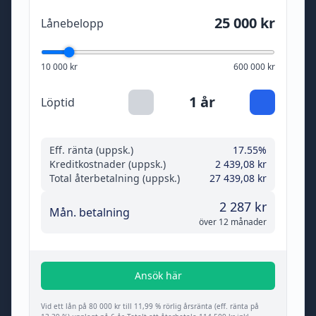
25 000 kr
Lånebelopp
10 000 kr
600 000 kr
1 år
Löptid
Eff. ränta (uppsk.)
17.55%
Kreditkostnader (uppsk.)
2 439,08 kr
Total återbetalning (uppsk.)
27 439,08 kr
2 287 kr
Mån. betalning
över 12 månader
Ansök här
Vid ett lån på 80 000 kr till 11,99 % rörlig årsränta (eff. ränta på