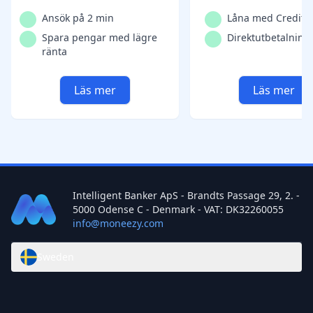
Ansök på 2 min
Låna med Credits
Spara pengar med lägre
Direktutbetalning
ränta
Läs mer
Läs mer
Intelligent Banker ApS - Brandts Passage 29, 2. -
5000 Odense C - Denmark - VAT: DK32260055
info@moneezy.com
Sweden