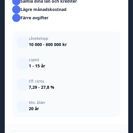
Samla dina lån och krediter
Lägre månadskostnad
Färre avgifter
Lånebelopp
10 000 - 600 000 kr
Löptid
1 - 15 år
Eff. ränta
7,29 - 27,8 %
Min. ålder
20 år