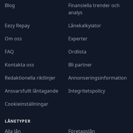
Blog
Finansiella trender och
analys
Eezy Repay
Lånekalkylator
Om oss
Experter
FAQ
Ordlista
Kontakta oss
Bli partner
Redaktionella riktlinjer
Annonseringsinformation
Ansvarsfullt låntagande
Integritetspolicy
Cookieinställningar
LÅNETYPER
Alla lån
Företagslån