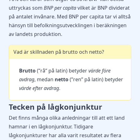
uttryckas som
BNP per capita
vilket är BNP dividerat
på antalet invånare. Med BNP per capita tar vi alltså
hänsyn till befolkningsutvecklingen i beräkningen
av landets produktion.
Vad är skillnaden på brutto och netto?
Brutto
(”rå” på latin) betyder
värde före
avdrag
, medan
netto
(”ren” på latin) betyder
värde efter avdrag
.
Tecken på lågkonjunktur
Det finns många olika anledningar till att ett land
hamnar i en lågkonjunktur. Tidigare
lågkonjunkturer har alla varit resultatet av flera