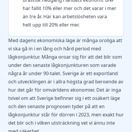
drastisk nedgång i landets ekonomi. BNP
har fallit 10% eller mer och det varar i mer
än tre år. Här kan arbetslösheten vara
helt upp till 20% eller mer.
Med dagens ekonomiska läge är många oroliga att
vi ska gå in i en lång och hård period med
lågkonjunktur. Många oroar sig för att det blir som
under den senaste lågkonjunkturen som varade
några år under 90-talet. Sverige är ett exportland
och utvecklingen är i allra högsta grad beroende av
hur det går för omvärldens ekonomier. Det är inga
tvivel om att Sverige befinner sig i ett osäkert läge
och den senaste prognosen tyder på att en
lågkonjunktur står för dörren i 2023, men exakt hur
det blir och i vilken utsträckning vet vi ännu inte
med säkerhet.