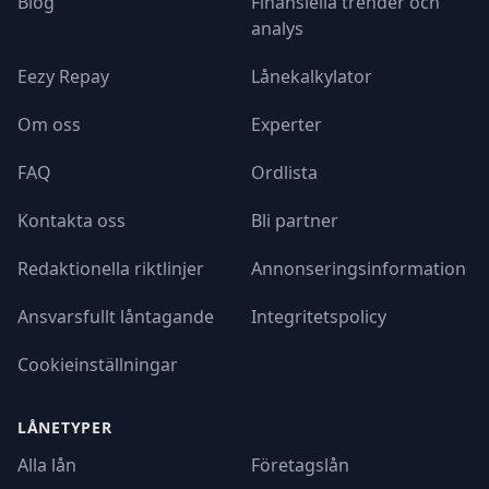
Blog
Finansiella trender och
analys
Eezy Repay
Lånekalkylator
Om oss
Experter
FAQ
Ordlista
Kontakta oss
Bli partner
Redaktionella riktlinjer
Annonseringsinformation
Ansvarsfullt låntagande
Integritetspolicy
Cookieinställningar
LÅNETYPER
Alla lån
Företagslån