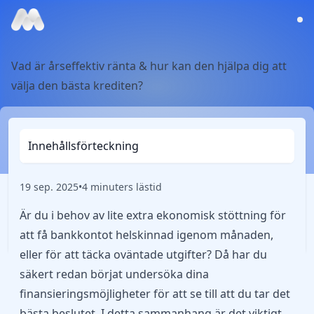
Vad är årseffektiv ränta & hur kan den hjälpa dig att
välja den bästa krediten?
Innehållsförteckning
19 sep. 2025
•
4 minuters lästid
Är du i behov av lite extra ekonomisk stöttning för
att få bankkontot helskinnad igenom månaden,
eller för att täcka oväntade utgifter? Då har du
säkert redan börjat undersöka dina
finansieringsmöjligheter för att se till att du tar det
bästa beslutet. I detta sammanhang är det viktigt